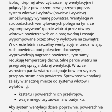
izolacji cieplnej utworzyć szczeliny wentylacyjne i
połączyć je z powietrzem zewnętrznym poprzez
system wlotów i wylotów (nawiew i wywiew)
umożliwiający wymianę powietrza. Wentylacja w
stropodachach wentylowanych polega na tym, że
„wpompowywane” (parcie wiatru) przez otwory
wlotowe powietrze wchłania parę wodną i zostaje
wypompowane przez otwory wylotowe na zewnątrz.
W okresie letnim szczeliny wentylacyjne, umożliwiając
ruch powietrza pod pokryciem dachowym,
wyprowadzają nagrzane powietrze , tym samy
redukują temperaturę dachu. Silne parcie wiatru na
przegrodę sprzyja dobrej wentylacji. Wraz ze
wzrostem parcia wiatru następuje bowiem szybszy
przepływ strumienia powietrza. Sprawność wentylacji
zależy w znacznej mierze od systemu wlotów i
wylotów, tj:
kształtu i powierzchni ich przekrojów,
wzajemnego usytuowania w budynku.
Aby system wentylacji działał poprawnie, powierzchnia