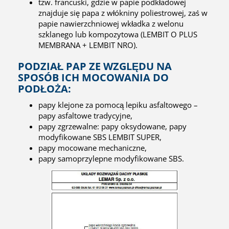
tzw. francuski, gdzie w papie podkładowej
znajduje się papa z włókniny poliestrowej, zaś w
papie nawierzchniowej wkładka z welonu
szklanego lub kompozytowa (LEMBIT O PLUS
MEMBRANA + LEMBIT NRO).
PODZIAŁ PAP ZE WZGLĘDU NA
SPOSÓB ICH MOCOWANIA DO
PODŁOŻA:
papy klejone za pomocą lepiku asfaltowego –
papy asfaltowe tradycyjne,
papy zgrzewalne: papy oksydowane, papy
modyfikowane SBS LEMBIT SUPER,
papy mocowane mechaniczne,
papy samoprzylepne modyfikowane SBS.