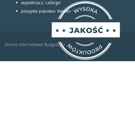
wypełniacz: Lafarge
posypka papowa: Revlan
Strony Internetowe Bydgoszcz