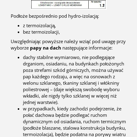
Podłoże bezpośrednio pod hydro-izolacją:
z termoizolacją,
bez termoizolacji,
Uwzględniając powyższe należy wziąć pod uwagę przy
wyborze
papy na dach
następujące informacje:
dachy stabilne wymiarowo, nie podlegające
drganiom, osiadaniu, na budynkach położonych
poza strefami szkód górniczych, można używać
pap każdego rodzaju, a więc na osnowach z
welonu szklanego, tkaniny szklanej i włókniny
poliestrowej – (daje większą swobodę wyboru
wkładki, ale nigdy tylko szklanej w więcej niż
jednej warstwie).
w przypadkach, kiedy zachodzi podejrzenie, że
połać dachowa będzie podlegać ruchom
dynamicznym od osiadania, ruchom termicznym
(podłoże blaszane, stalowa konstrukcja budynku,
termoizolacja), będzie podatna na porywy wiatru