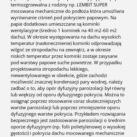
termozgrzewalna z rodziny np. LEMBIT SUPER
mocowana mechanicznie do podłoża która umożliwia
wyrównanie ciśnień pod pokryciem papowym. Na
papie dodatkowo umieszczane są kominki
wentylacyjne (średnio 1 kominek na 40 m2-60 m2
dachu). W okresie występowania na dachu wysokich
temperatur (nasłonecznienie) kominki odprowadzają
wilgoć ze stropodachu na zewnątrz, a w okresie
niskich temperatur przez kominki zostaje zasysane
pod warstwy papowe suche powietrze. W przypadku
projektowania stropodachu lekkiego,
niewentylowanego w obiekcie, gdzie zachodzi
możliwość znacznej kondensacji pary wodnej, należy
zadbać o to, aby opór dyfuzyjny paroizolacji był równy
lub większy od oporu dyfuzyjnego pokrycia. Można to
osiągnąć poprzez stosowanie coraz skuteczniejszych
warstw paroizolacji lub poprzez zmniejszenie oporu
dyfuzyjnego warstw pokrycia. Przykładem rozwiązania
bezpiecznego jest zastosowanie paroizolacji o średnim
oporze dyfuzyjnym (np. folii polietylenowej o wysokiej
gęstości) i pokrycia dachu mocowanego mechanicznie