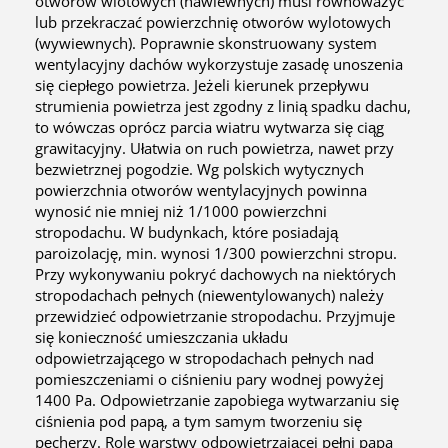
otworów wlotowych (nawiewnych) musi równoważyć
lub przekraczać powierzchnię otworów wylotowych
(wywiewnych). Poprawnie skonstruowany system
wentylacyjny dachów wykorzystuje zasadę unoszenia
się ciepłego powietrza. Jeżeli kierunek przepływu
strumienia powietrza jest zgodny z linią spadku dachu,
to wówczas oprócz parcia wiatru wytwarza się ciąg
grawitacyjny. Ułatwia on ruch powietrza, nawet przy
bezwietrznej pogodzie. Wg polskich wytycznych
powierzchnia otworów wentylacyjnych powinna
wynosić nie mniej niż 1/1000 powierzchni
stropodachu. W budynkach, które posiadają
paroizolację, min. wynosi 1/300 powierzchni stropu.
Przy wykonywaniu pokryć dachowych na niektórych
stropodachach pełnych (niewentylowanych) należy
przewidzieć odpowietrzanie stropodachu. Przyjmuje
się konieczność umieszczania układu
odpowietrzającego w stropodachach pełnych nad
pomieszczeniami o ciśnieniu pary wodnej powyżej
1400 Pa. Odpowietrzanie zapobiega wytwarzaniu się
ciśnienia pod papą, a tym samym tworzeniu się
pęcherzy. Rolę warstwy odpowietrzającej pełni papa