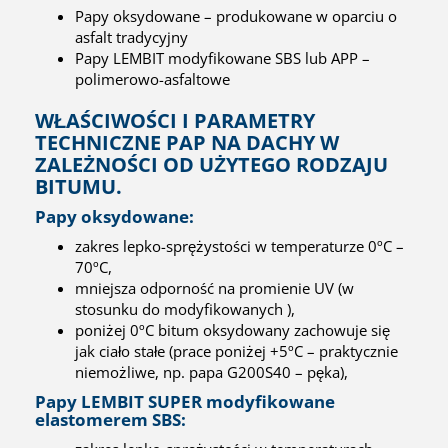
Papy oksydowane – produkowane w oparciu o
asfalt tradycyjny
Papy LEMBIT modyfikowane SBS lub APP –
polimerowo-asfaltowe
WŁAŚCIWOŚCI I PARAMETRY
TECHNICZNE PAP NA DACHY W
ZALEŻNOŚCI OD UŻYTEGO RODZAJU
BITUMU.
Papy oksydowane:
zakres lepko-sprężystości w temperaturze 0ºC –
70ºC,
mniejsza odporność na promienie UV (w
stosunku do modyfikowanych ),
poniżej 0ºC bitum oksydowany zachowuje się
jak ciało stałe (prace poniżej +5ºC – praktycznie
niemożliwe, np. papa G200S40 – pęka),
Papy LEMBIT SUPER modyfikowane
elastomerem SBS: