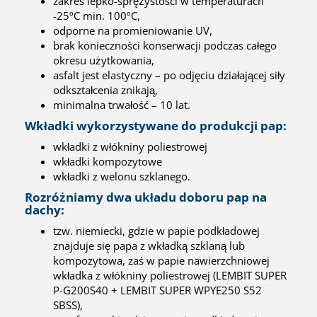
zakres lepko-sprężystości w temperaturach
-25ºC min. 100ºC,
odporne na promieniowanie UV,
brak konieczności konserwacji podczas całego
okresu użytkowania,
asfalt jest elastyczny – po odjęciu działającej siły
odkształcenia znikają,
minimalna trwałość – 10 lat.
Wkładki wykorzystywane do produkcji pap:
wkładki z włókniny poliestrowej
wkładki kompozytowe
wkładki z welonu szklanego.
Rozróżniamy dwa układu doboru pap na
dachy:
tzw. niemiecki, gdzie w papie podkładowej
znajduje się papa z wkładką szklaną lub
kompozytowa, zaś w papie nawierzchniowej
wkładka z włókniny poliestrowej (LEMBIT SUPER
P-G200S40 + LEMBIT SUPER WPYE250 S52
SBSS),