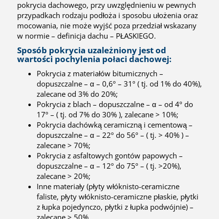
pokrycia dachowego, przy uwzględnieniu w pewnych
przypadkach rodzaju podłoża i sposobu ułożenia oraz
mocowania, nie może wyjść poza przedział wskazany
w normie – definicja dachu – PŁASKIEGO.
Sposób pokrycia uzależniony jest od
wartości pochylenia połaci dachowej:
Pokrycia z materiałów bitumicznych –
dopuszczalne – α – 0,6º – 31º ( tj. od 1% do 40%),
zalecane od 3% do 20%;
Pokrycia z blach – dopuszczalne – α – od 4º do
17º – ( tj. od 7% do 30% ), zalecane > 10%;
Pokrycia dachówką ceramiczną i cementową –
dopuszczalne – α – 22º do 56º – ( tj. > 40% ) –
zalecane > 70%;
Pokrycia z asfaltowych gontów papowych –
dopuszczalne – α – 12º do 75º – ( tj. >20%),
zalecane > 20%;
Inne materiały (płyty włóknisto-ceramiczne
faliste, płyty włóknisto-ceramiczne płaskie, płytki
z łupka pojedynczo, płytki z łupka podwójnie) –
zalecane > 50%.