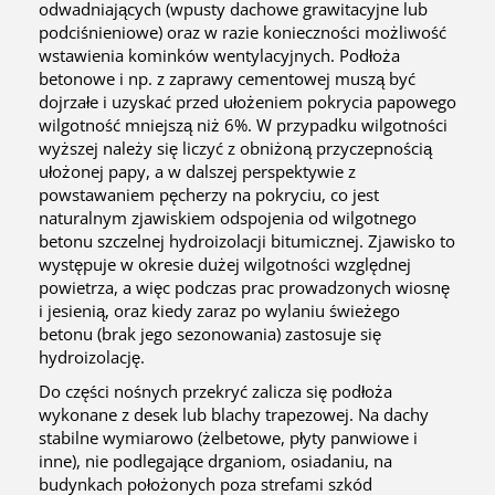
odwadniających (wpusty dachowe grawitacyjne lub
podciśnieniowe) oraz w razie konieczności możliwość
wstawienia kominków wentylacyjnych. Podłoża
betonowe i np. z zaprawy cementowej muszą być
dojrzałe i uzyskać przed ułożeniem pokrycia papowego
wilgotność mniejszą niż 6%. W przypadku wilgotności
wyższej należy się liczyć z obniżoną przyczepnością
ułożonej papy, a w dalszej perspektywie z
powstawaniem pęcherzy na pokryciu, co jest
naturalnym zjawiskiem odspojenia od wilgotnego
betonu szczelnej hydroizolacji bitumicznej. Zjawisko to
występuje w okresie dużej wilgotności względnej
powietrza, a więc podczas prac prowadzonych wiosnę
i jesienią, oraz kiedy zaraz po wylaniu świeżego
betonu (brak jego sezonowania) zastosuje się
hydroizolację.
Do części nośnych przekryć zalicza się podłoża
wykonane z desek lub blachy trapezowej. Na dachy
stabilne wymiarowo (żelbetowe, płyty panwiowe i
inne), nie podlegające drganiom, osiadaniu, na
budynkach położonych poza strefami szkód