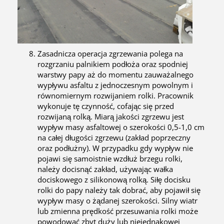
Zasadnicza operacja zgrzewania polega na
rozgrzaniu palnikiem podłoża oraz spodniej
warstwy papy aż do momentu zauważalnego
wypływu asfaltu z jednoczesnym powolnym i
równomiernym rozwijaniem rolki. Pracownik
wykonuje tę czynność, cofając się przed
rozwijaną rolką. Miarą jakości zgrzewu jest
wypływ masy asfaltowej o szerokości 0,5-1,0 cm
na całej długości zgrzewu (zakład poprzeczny
oraz podłużny). W przypadku gdy wypływ nie
pojawi się samoistnie wzdłuż brzegu rolki,
należy docisnąć zakład, używając wałka
dociskowego z silikonową rolką. Siłę docisku
rolki do papy należy tak dobrać, aby pojawił się
wypływ masy o żądanej szerokości. Silny wiatr
lub zmienna prędkość przesuwania rolki może
powodować zbyt duży lub niejednakowej