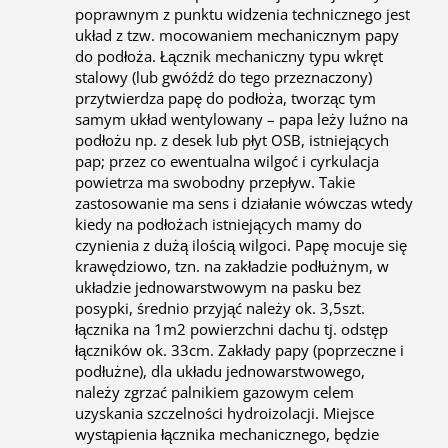
poprawnym z punktu widzenia technicznego jest
układ z tzw. mocowaniem mechanicznym papy
do podłoża. Łącznik mechaniczny typu wkręt
stalowy (lub gwóźdź do tego przeznaczony)
przytwierdza papę do podłoża, tworząc tym
samym układ wentylowany – papa leży luźno na
podłożu np. z desek lub płyt OSB, istniejących
pap; przez co ewentualna wilgoć i cyrkulacja
powietrza ma swobodny przepływ. Takie
zastosowanie ma sens i działanie wówczas wtedy
kiedy na podłożach istniejących mamy do
czynienia z dużą ilością wilgoci. Papę mocuje się
krawędziowo, tzn. na zakładzie podłużnym, w
układzie jednowarstwowym na pasku bez
posypki, średnio przyjąć należy ok. 3,5szt.
łącznika na 1m2 powierzchni dachu tj. odstęp
łączników ok. 33cm. Zakłady papy (poprzeczne i
podłużne), dla układu jednowarstwowego,
należy zgrzać palnikiem gazowym celem
uzyskania szczelności hydroizolacji. Miejsce
wystąpienia łącznika mechanicznego, będzie