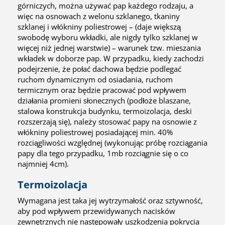
górniczych, można używać pap każdego rodzaju, a
więc na osnowach z welonu szklanego, tkaniny
szklanej i włókniny poliestrowej – (daje większą
swobodę wyboru wkładki, ale nigdy tylko szklanej w
więcej niż jednej warstwie) – warunek tzw. mieszania
wkładek w doborze pap. W przypadku, kiedy zachodzi
podejrzenie, że połać dachowa będzie podlegać
ruchom dynamicznym od osiadania, ruchom
termicznym oraz będzie pracować pod wpływem
działania promieni słonecznych (podłoże blaszane,
stalowa konstrukcja budynku, termoizolacja, deski
rozszerzają się), należy stosować papy na osnowie z
włókniny poliestrowej posiadającej min. 40%
rozciągliwości względnej (wykonując próbę rozciągania
papy dla tego przypadku, 1mb rozciągnie się o co
najmniej 4cm).
Termoizolacja
Wymagana jest taka jej wytrzymałość oraz sztywność,
aby pod wpływem przewidywanych nacisków
zewnętrznych nie następowały uszkodzenia pokrycia