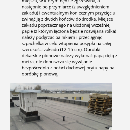
miejscu, w którym będzie zgrzewana, a
następnie po przymiarce (z uwzględnieniem
zakładu) i ewentualnym koniecznym przycięciu
zwinąć ją z dwóch końców do środka. Miejsce
zakładu poprzecznego na ułożonej wcześniej
papie (z którym łączona będzie rozwijana rolka)
należy podgrzać palnikiem i przeciągnąć
szpachelką w celu wtopienia posypki na całej
szerokości zakładu (12-15 cm). Obróbki
dekarskie pionowe należy wykonać papą ciętą z
metra, nie dopuszcza się wywijanie
bezpośrednio z połaci dachowej brytu papy na
obróbkę pionową.