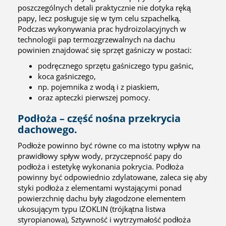
poszczególnych detali praktycznie nie dotyka ręką
papy, lecz posługuje się w tym celu szpachelką.
Podczas wykonywania prac hydroizolacyjnych w
technologii pap termozgrzewalnych na dachu
powinien znajdować się sprzęt gaśniczy w postaci:
podręcznego sprzętu gaśniczego typu gaśnic,
koca gaśniczego,
np. pojemnika z wodą i z piaskiem,
oraz apteczki pierwszej pomocy.
Podłoża – część nośna przekrycia
dachowego.
Podłoże powinno być równe co ma istotny wpływ na
prawidłowy spływ wody, przyczepność papy do
podłoża i estetykę wykonania pokrycia. Podłoża
powinny być odpowiednio zdylatowane, zaleca się aby
styki podłoża z elementami wystającymi ponad
powierzchnię dachu były złagodzone elementem
ukosującym typu IZOKLIN (trójkątna listwa
styropianowa), Sztywność i wytrzymałość podłoża