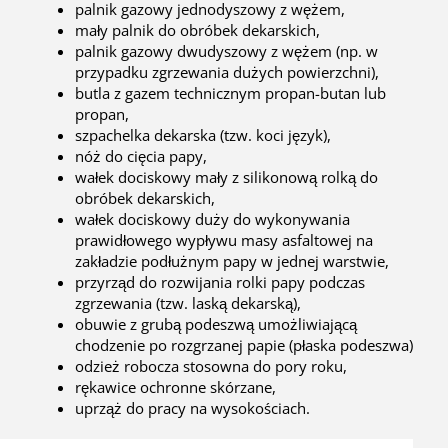
palnik gazowy jednodyszowy z wężem,
mały palnik do obróbek dekarskich,
palnik gazowy dwudyszowy z wężem (np. w
przypadku zgrzewania dużych powierzchni),
butla z gazem technicznym propan-butan lub
propan,
szpachelka dekarska (tzw. koci język),
nóż do cięcia papy,
wałek dociskowy mały z silikonową rolką do
obróbek dekarskich,
wałek dociskowy duży do wykonywania
prawidłowego wypływu masy asfaltowej na
zakładzie podłużnym papy w jednej warstwie,
przyrząd do rozwijania rolki papy podczas
zgrzewania (tzw. laską dekarską),
obuwie z grubą podeszwą umożliwiającą
chodzenie po rozgrzanej papie (płaska podeszwa)
odzież robocza stosowna do pory roku,
rękawice ochronne skórzane,
uprząż do pracy na wysokościach.