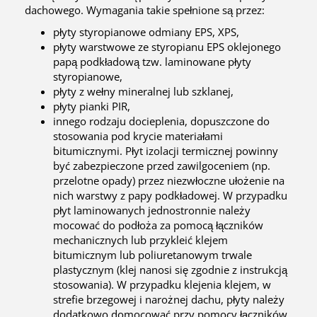
dachowego. Wymagania takie spełnione są przez:
płyty styropianowe odmiany EPS, XPS,
płyty warstwowe ze styropianu EPS oklejonego
papą podkładową tzw. laminowane płyty
styropianowe,
płyty z wełny mineralnej lub szklanej,
płyty pianki PIR,
innego rodzaju docieplenia, dopuszczone do
stosowania pod krycie materiałami
bitumicznymi. Płyt izolacji termicznej powinny
być zabezpieczone przed zawilgoceniem (np.
przelotne opady) przez niezwłoczne ułożenie na
nich warstwy z papy podkładowej. W przypadku
płyt laminowanych jednostronnie należy
mocować do podłoża za pomocą łączników
mechanicznych lub przykleić klejem
bitumicznym lub poliuretanowym trwale
plastycznym (klej nanosi się zgodnie z instrukcją
stosowania). W przypadku klejenia klejem, w
strefie brzegowej i narożnej dachu, płyty należy
dodatkowo domocować przy pomocy łączników