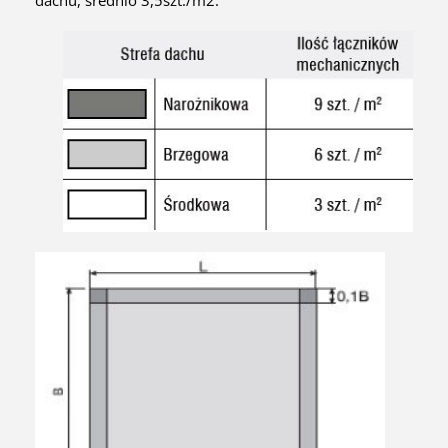
dachu, średnio 3,5szt./m2.