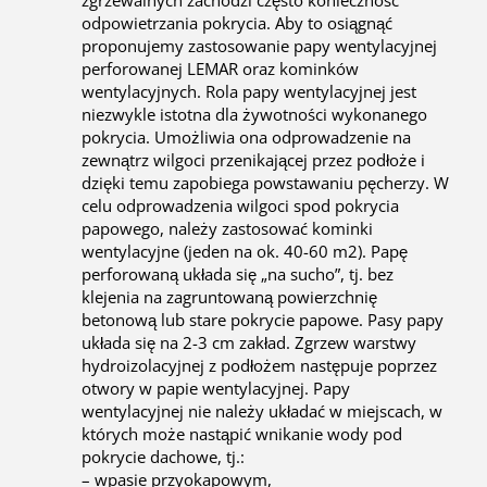
zgrzewalnych zachodzi często konieczność
odpowietrzania pokrycia. Aby to osiągnąć
proponujemy zastosowanie papy wentylacyjnej
perforowanej LEMAR oraz kominków
wentylacyjnych. Rola papy wentylacyjnej jest
niezwykle istotna dla żywotności wykonanego
pokrycia. Umożliwia ona odprowadzenie na
zewnątrz wilgoci przenikającej przez podłoże i
dzięki temu zapobiega powstawaniu pęcherzy. W
celu odprowadzenia wilgoci spod pokrycia
papowego, należy zastosować kominki
wentylacyjne (jeden na ok. 40-60 m2). Papę
perforowaną układa się „na sucho”, tj. bez
klejenia na zagruntowaną powierzchnię
betonową lub stare pokrycie papowe. Pasy papy
układa się na 2-3 cm zakład. Zgrzew warstwy
hydroizolacyjnej z podłożem następuje poprzez
otwory w papie wentylacyjnej. Papy
wentylacyjnej nie należy układać w miejscach, w
których może nastąpić wnikanie wody pod
pokrycie dachowe, tj.:
– wpasie przyokapowym,